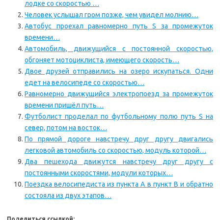
лодке со скоростью …
Человек услышал гром позже, чем увидел молнию…
Автобус проехал равномерно путь S за промежуток
времени…
Автомобиль, движущийся с постоянной скоростью,
обгоняет мотоциклиста, имеющего скорость…
Двое друзей отправились на озеро искупаться. Одни
едет на велосипеде со скоростью…
Равномерно движущийся электропоезд за промежуток
времени пришёл путь…
Футболист проделал по футбольному полю путь S на
север, потом на восток…
По прямой дороге навстречу друг другу двигались
легковой автомобиль со скоростью, модуль которой…
Два пешехода движутся навстречу друг другу с
постоянными скоростями, модули которых…
Поездка велосипедиста из пункта А в пункт В и обратно
состояла из двух этапов…
Поделиться ссылкой: