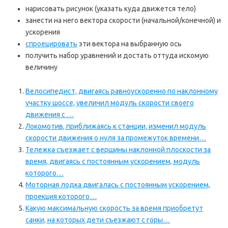
нарисовать рисунок (указать куда движется тело)
занести на него вектора скорости (начальной/конечной) и
ускорения
спроецировать
эти вектора на выбранную ось
получить набор уравнений и достать оттуда искомую
величину
Велосипедист, двигаясь равноускоренно по наклонному
участку шоссе, увеличил модуль скорости своего
движения с …
Локомотив, приближаясь к станции, изменил модуль
скорости движения о нуля за промежуток времени…
Тележка съезжает с вершины наклонной плоскости за
время, двигаясь с постоянным ускорением, модуль
которого…
Моторная лодка двигалась с постоянным ускорением,
проекция которого…
Какую максимальную скорость за время приобретут
санки, на которых дети съезжают с горы…