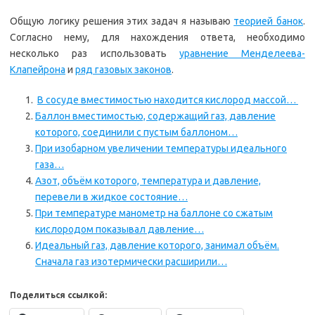
Общую логику решения этих задач я называю
теорией банок
.
Согласно нему, для нахождения ответа, необходимо
несколько раз использовать
уравнение Менделеева-
Клапейрона
и
ряд газовых законов
.
В сосуде вместимостью находится кислород массой…
Баллон вместимостью, содержащий газ, давление
которого, соединили с пустым баллоном…
При изобарном увеличении температуры идеального
газа…
Азот, объём которого, температура и давление,
перевели в жидкое состояние…
При температуре манометр на баллоне со сжатым
кислородом показывал давление…
Идеальный газ, давление которого, занимал объём.
Сначала газ изотермически расширили…
Поделиться ссылкой: