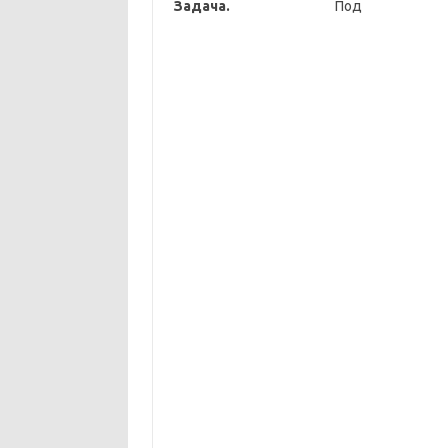
Задача.
Под д