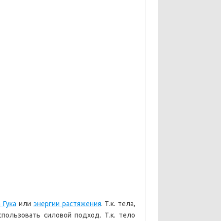
 Гука
или
энергии растяжения
. Т.к. тела,
пользовать силовой подход. Т.к. тело