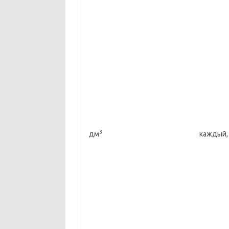
3
дм
каждый,