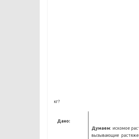
кг?
Дано:
Думаем
: искомое р
вызывающие растяжен