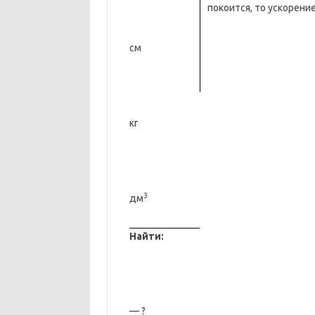
покоится, то ускорение
см
кг
3
дм
Найти:
— ?