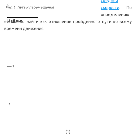
средней
с
Рис. 1. Путь и перемещение
скорости
. По
определению
Найти:
её можно найти как отношение пройденного пути ко всему
времени движения:
— ?
-?
(1)