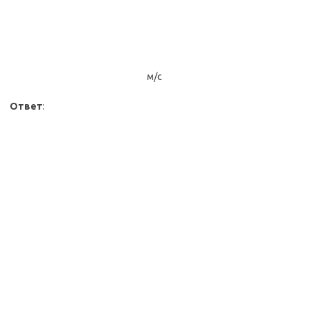
м/с
Ответ
: