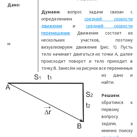
Дано:
Думаем
: вопрос задачи связан с
определением
средней скорости
движения
и
средней скорости
перемещения
. Движение состоит из
нескольких участков, поэтому
м
визуализируем движение (рис. 1). Пусть
тело начинает двигаться из точки А, далее
происходит поворот и тело приходит в
точку B. Занесём на рисунок все переменные
из дано и
с
найти.
Решаем
:
обратимся к
м
первому
вопросу
задачи, а
именно поиску