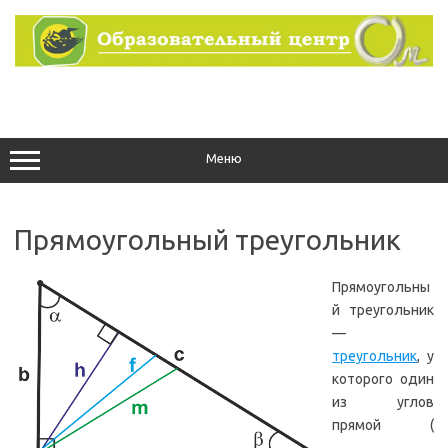
Перейти
к
содержимому
Меню
Прямоугольный треугольник
Прямоугольны
й треугольник
—
треугольник
, у
которого один
из углов
прямой (