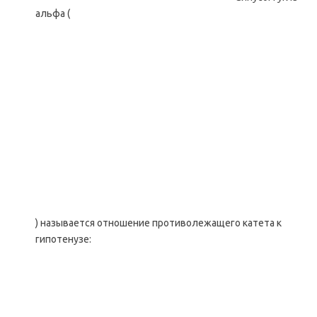
альфа (
) называется отношение противолежащего катета к
гипотенузе: