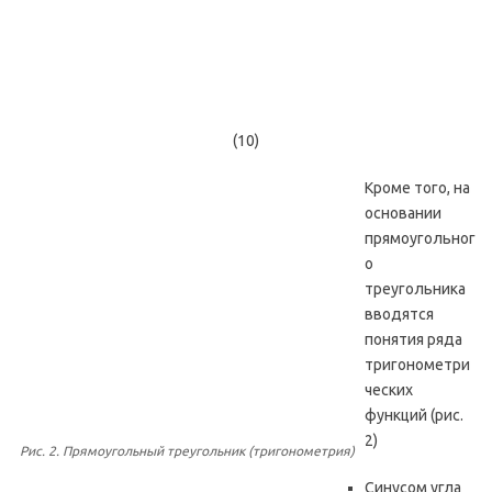
(10)
Кроме того, на
основании
прямоугольног
о
треугольника
вводятся
понятия ряда
тригонометри
ческих
функций (рис.
2)
Рис. 2. Прямоугольный треугольник (тригонометрия)
Синусом угла