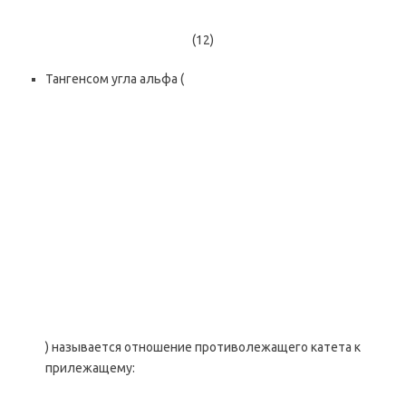
(12)
Тангенсом угла альфа (
) называется отношение противолежащего катета к
прилежащему: