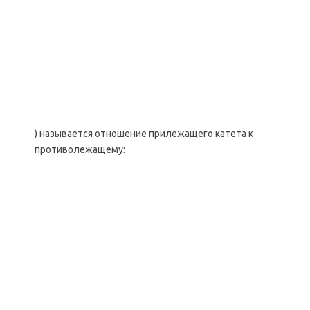
) называется отношение прилежащего катета к
противолежащему: