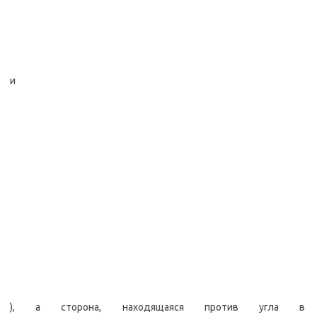
и
), а сторона, находящаяся против угла в