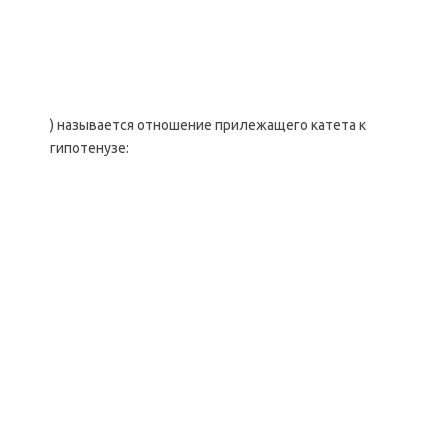
) называется отношение прилежащего катета к
гипотенузе: