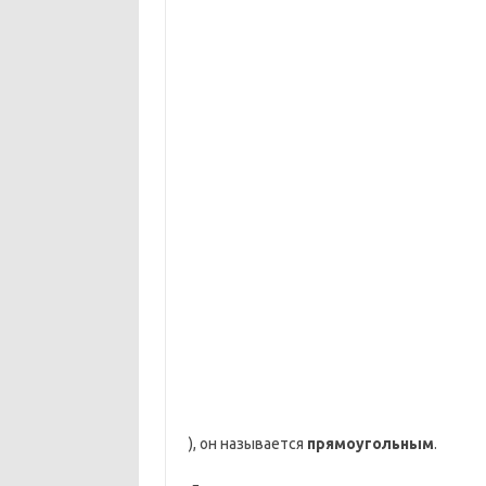
), он называется
прямоугольным
.