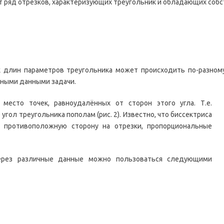
т ряд отрезков, характеризующих треугольник и обладающих соб
к длин параметров треугольника может происходить по-разному
ными данными задачи.
место точек, равноудалённых от сторон этого угла. Т.е.
угол треугольника пополам (рис. 2). Известно, что биссектриса
т противоположную сторону на отрезки, пропорциональные
через различные данные можно пользоваться следующими