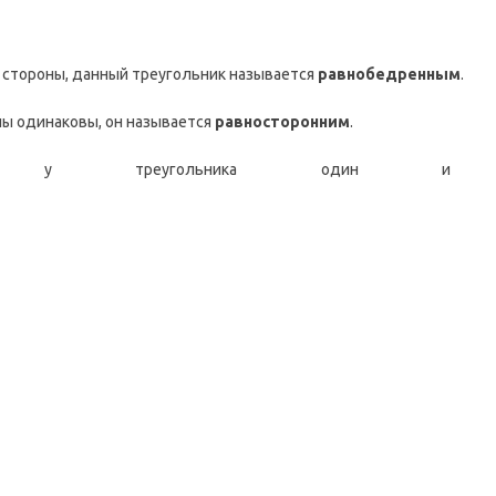
е стороны, данный треугольник называется
равнобедренным
.
оны одинаковы, он называется
равносторонним
.
 у треугольника один и