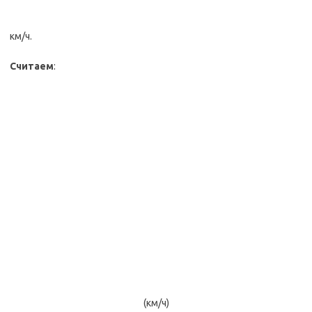
км/ч.
Считаем
:
(км/ч)