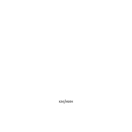
км/мин