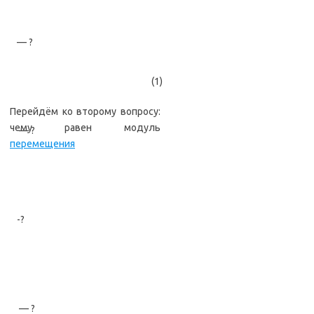
— ?
(1)
Перейдём ко второму вопросу:
чему равен модуль
— ?
перемещения
-?
— ?