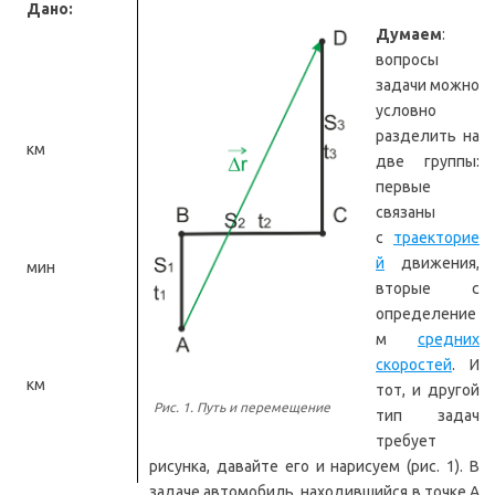
Дано:
Думаем
:
вопросы
задачи можно
условно
разделить на
км
две группы:
первые
связаны
с
траекторие
й
движения,
мин
вторые с
определение
м
средних
скоростей
. И
км
тот, и другой
Рис. 1. Путь и перемещение
тип задач
требует
рисунка, давайте его и нарисуем (рис. 1). В
задаче автомобиль, находившийся в точке А