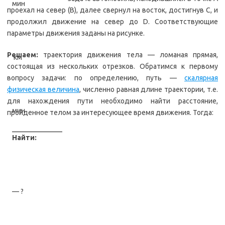
мин
проехал на север (В), далее свернул на восток, достигнув С, и
продолжил движение на север до D. Соответствующие
параметры движения заданы на рисунке.
Решаем:
траектория движения тела — ломаная прямая,
км
состоящая из нескольких отрезков. Обратимся к первому
вопросу задачи: по определению, путь —
скалярная
физическая величина
, численно равная длине траектории, т.е.
для нахождения пути необходимо найти расстояние,
мин
пройденное телом за интересующее время движения. Тогда:
Найти:
— ?