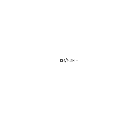
км/мин =