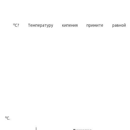
о
С? Температуру кипения примите равной
о
С.