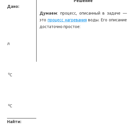
Решение
Дано:
Думаем
: процесс, описанный в задаче —
это
процесс нагревания
воды. Его описание
достаточно простое:
л
о
С
о
С
Найти: