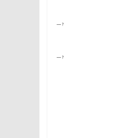
— ?
— ?