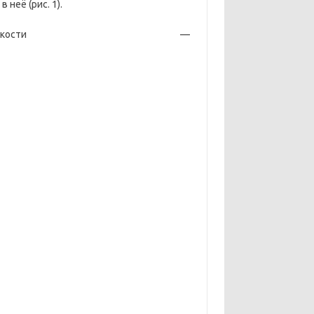
неё (рис. 1).
идкости —