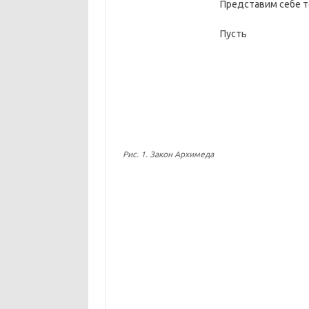
Представим себе те
Пус
Рис. 1. Закон Архимеда