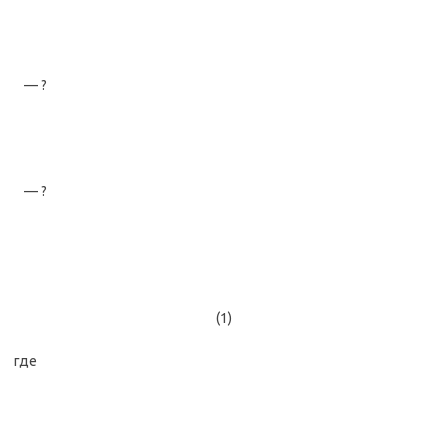
— ?
— ?
(1)
где