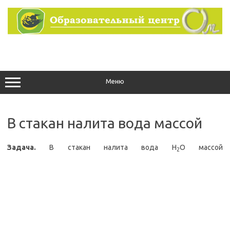
Перейти
к
содержимому
Меню
В стакан налита вода массой
Задача.
В стакан налита вода H
O массой
2