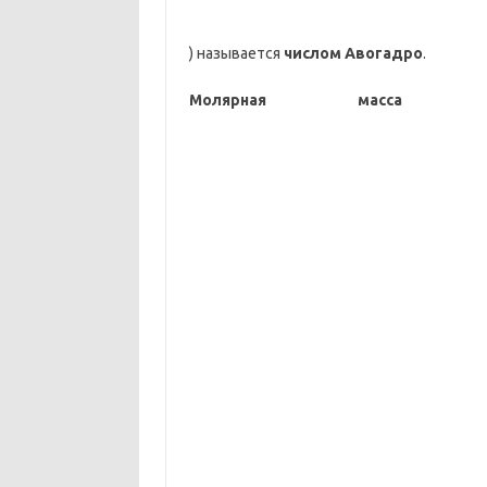
) называется
числом Авогадро
.
Молярная масса
— м