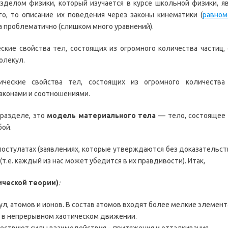
делом физики, который изучается в курсе школьной физики, я
го, то описание их поведения через законы кинематики (
равном
а проблематично (слишком много уравнений).
ские свойства тел, состоящих из огромного количества частиц, 
олекул.
ческие свойства тел, состоящих из огромного количества
аконами и соотношениями.
 разделе, это
модель материального тела
— тело, состоящее 
ой.
остулатах (заявлениях, которые утверждаются без доказательст
т.е. каждый из нас может убедится в их правдивости). Итак,
ческой теории)
:
кул, атомов и ионов. В состав атомов входят более мелкие элемен
я в непрерывном хаотическом движении.
ествуют силы взаимодействия – притяжения и отталкивания.