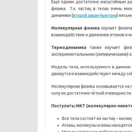
Ещё одним достаточно масштабным раз
физика. Т.к. частиц в телах очень мно
динамики (
второй закон Ньютона
) весьм
Молекулярная физика
изучает физиче
взаимодействие и движение атомов и м
Термодинамика
также изучает физи
экспериментальными (эмпирическими) з
Модель тела, используемого в данном
движутся и взаимодействуют между соб
Молекулярная физика основывается на п
силу их достаточно чёткой очевидности (
Постулаты МКТ (молекулярно-кинети
Все тела состоят из частиц – моле
Атомы, молекулы и ионы находятс
Между частицами любого тела сущ