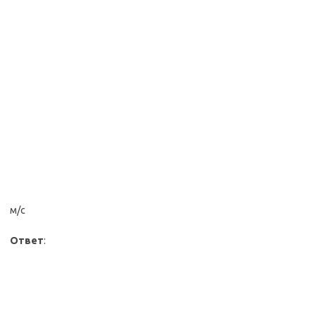
м/с
Ответ
: