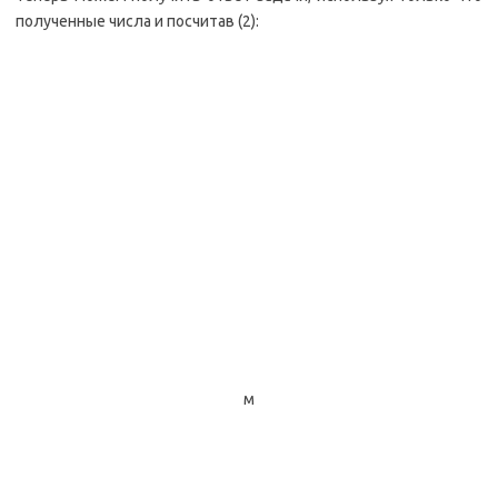
полученные числа и посчитав (2):
м