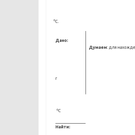
о
С.
Дано:
Думаем
: для нахожд
г
о
С
Найти: