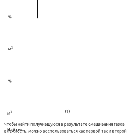
%
3
м
%
(1)
3
м
Чтобы найти получившуюся в результате смешивания газов
Найти:
влажность, можно воспользоваться как первой так и второй