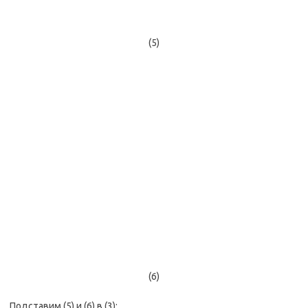
(5)
(6)
Подставим (5) и (6) в (3):