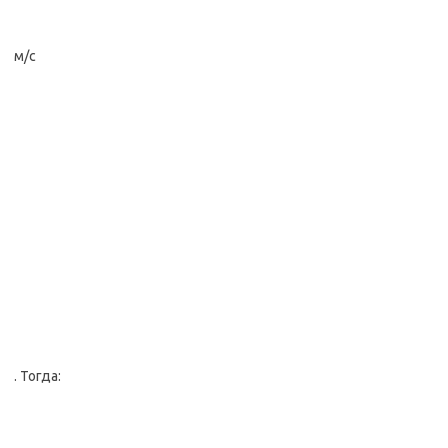
м/с
. Тогда: