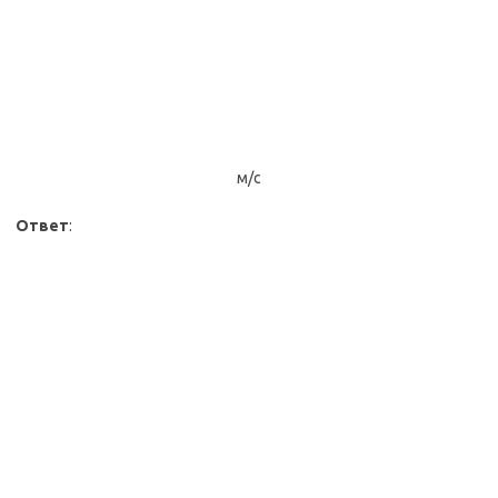
м/с
Ответ
: