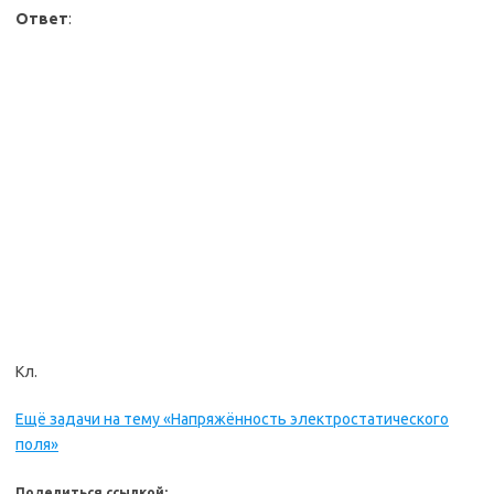
Ответ
:
Кл.
Ещё задачи на тему «Напряжённость электростатического
поля»
Поделиться ссылкой: