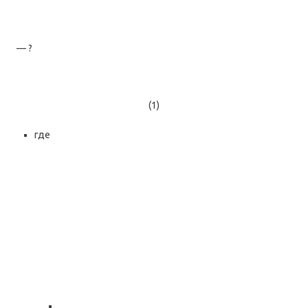
— ?
(1)
где