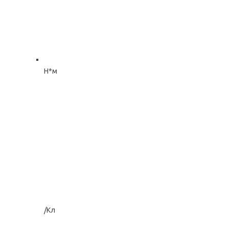
Н*м
/Кл