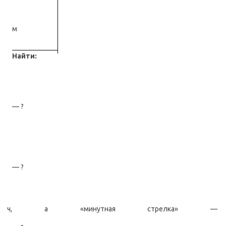
м
Найти:
— ?
— ?
ч, а «минутная стрелка» —