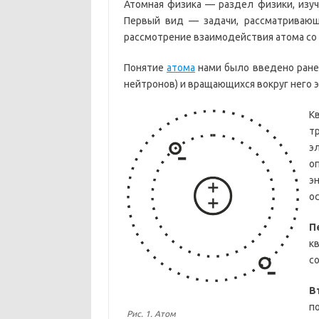
Атомная физика — раздел физики, изуч
Первый вид — задачи, рассматривающ
рассмотрение взаимодействия атома со 
Понятие
атома
нами было введено ранее
нейтронов) и вращающихся вокруг него эл
К
т
э
о
э
о
П
к
со
В
п
Рис. 1. Атом