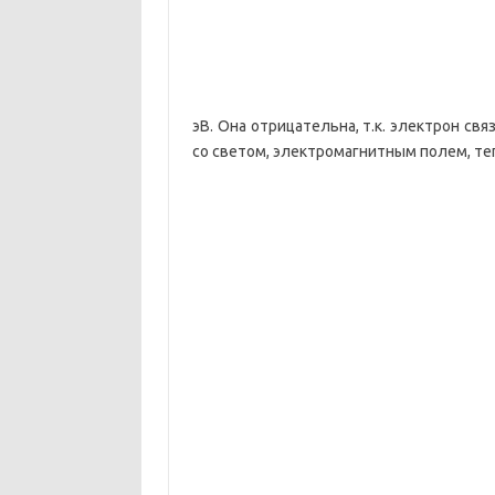
эВ. Она отрицательна, т.к. электрон св
со светом, электромагнитным полем, тепл