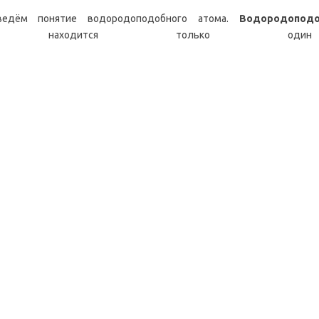
ведём понятие водородоподобного атома.
Водородопод
рого находится только о