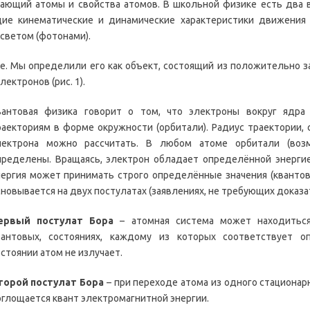
ающий атомы и свойства атомов. В школьной физике есть два в
ие кинематические и динамические характеристики движения 
светом (фотонами).
. Мы определили его как объект, состоящий из положительно за
ектронов (рис. 1).
вантовая физика говорит о том, что электроны вокруг ядр
раекториям в форме окружности (орбитали). Радиус траектории,
лектрона можно рассчитать. В любом атоме орбитали (воз
пределены. Вращаясь, электрон обладает определённой энергией
нергия может принимать строго определённые значения (квантова
сновывается на двух постулатах (заявлениях, не требующих доказа
ервый постулат Бора
– атомная система может находиться
вантовых, состояниях, каждому из которых соответствует о
стоянии атом не излучает.
торой постулат Бора
– при переходе атома из одного стационарн
оглощается квант электромагнитной энергии.