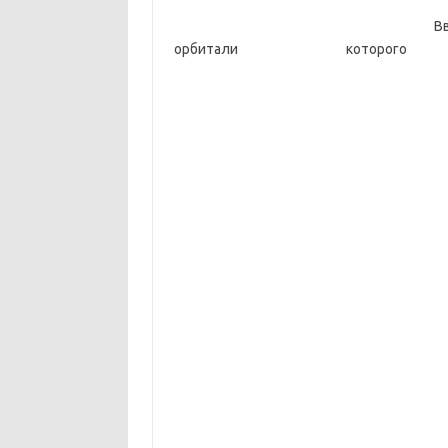
В
орбитали кото