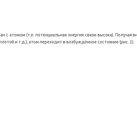
язан с атомом (т.е. потенциальная энергия связи высока). Получа
отой и т.д.), атом переходит в возбуждённое состояние (рис. 2).