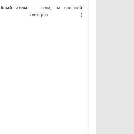
обный атом
— атом, на внешней
дин электрон (