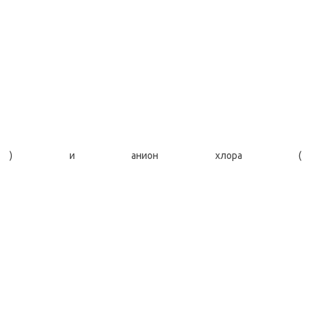
) и анион хлора (