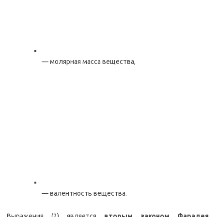
— молярная масса вещества,
— валентность вещества.
Выражения (2) является
вторым законом Фарадея
.