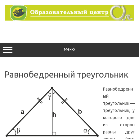
Перейти
к
содержимому
Меню
Равнобедренный треугольник
Равнобедренн
ый
треугольник —
треугольник, у
которого две
из сторон
равны друг