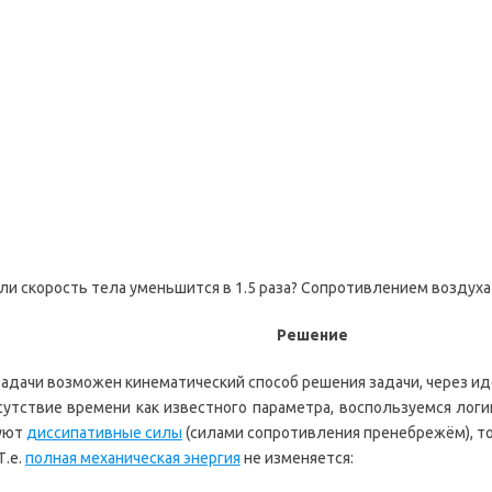
мли скорость тела уменьшится в 1.5 раза? Сопротивлением воздуха
Решение
 задачи возможен кинематический способ решения задачи, через и
сутствие времени как известного параметра, воспользуемся логик
вуют
диссипативные силы
(силами сопротивления пренебрежём), то
Т.е.
полная механическая энергия
не изменяется: