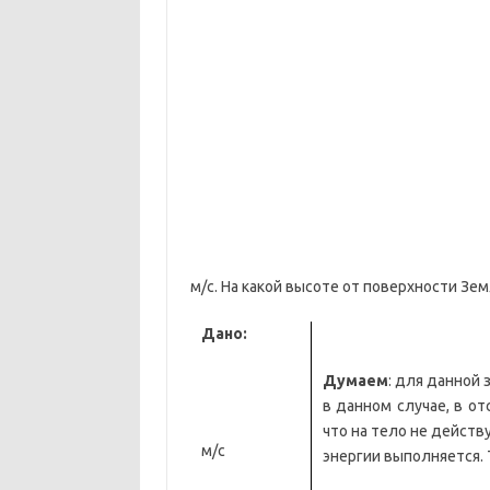
м/с. На какой высоте от поверхности Зе
Дано:
Думаем
: для данной
в данном случае, в от
что на тело не дейст
м/с
энергии выполняется. 