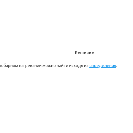
Решение
изобарном нагревании можно найти исходя из
определения
: