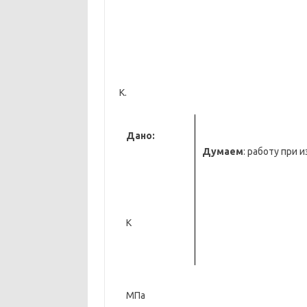
К.
Дано:
Думаем
: работу при 
К
МПа