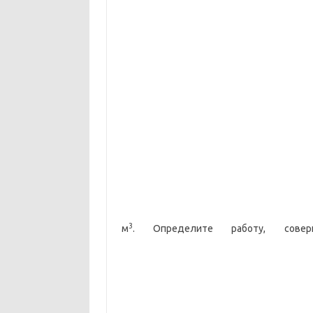
3
м
. Определите работу, сове