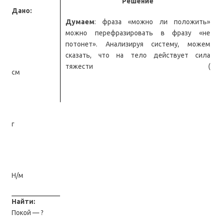
Решение
Дано:
Думаем
: фраза «можно ли положить»
можно перефразировать в фразу «не
потонет». Анализируя систему, можем
сказать, что на тело действует сила
тяжести (
см
г
Н/м
Найти:
Покой — ?