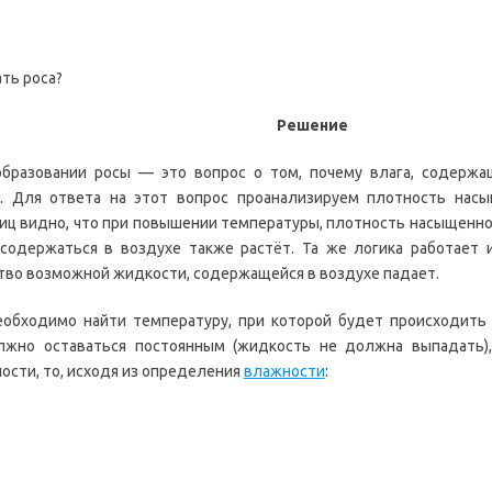
ть роса?
Решение
образовании росы — это вопрос о том, почему влага, содержа
е. Для ответа на этот вопрос проанализируем плотность нас
иц видно, что при повышении температуры, плотность насыщенного
 содержаться в воздухе также растёт. Та же логика работает 
тво возможной жидкости, содержащейся в воздухе падает.
еобходимо найти температуру, при которой будет происходить 
лжно оставаться постоянным (жидкость не должна выпадать),
сти, то, исходя из определения
влажности
: