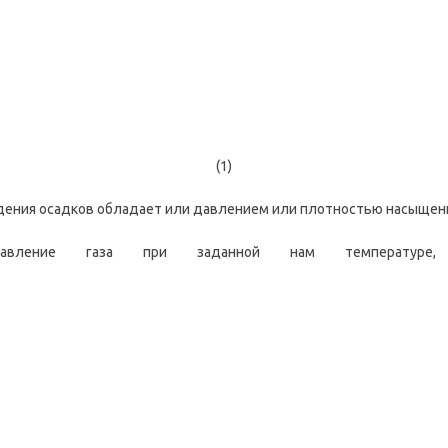
(1)
адения осадков обладает или давлением или плотностью насыщенн
вление газа при заданной нам температуре, у