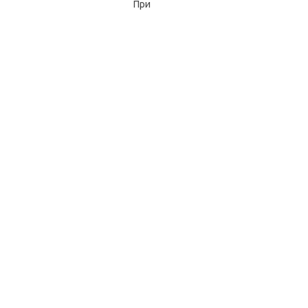
ча.
При тем