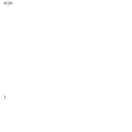
кг/м
):