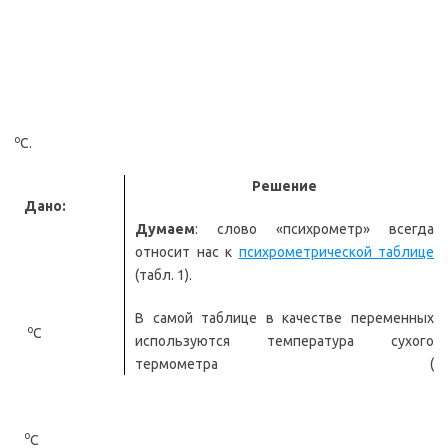
о
С.
Решение
Дано:
Думаем
: слово «психрометр» всегда
относит нас к
психрометрической таблице
(табл. 1).
В самой таблице в качестве переменных
о
С
используются температура сухого
термометра (
о
С