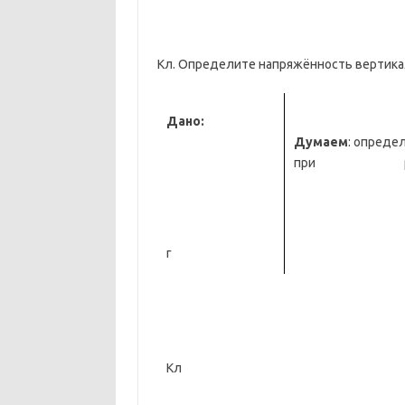
Кл. Определите напряжённость вертикал
Дано:
Думаем
: определ
при р
г
Кл