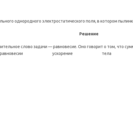
ьного однородного электростатического поля, в котором пылинка
Решение
ительное слово задачи — равновесие. Оно говорит о том, что сумм
авновесии ускорение т