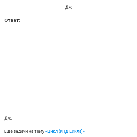
Дж
Ответ
:
Дж.
Ещё задачи на тему
«Цикл (КПД цикла)»
.