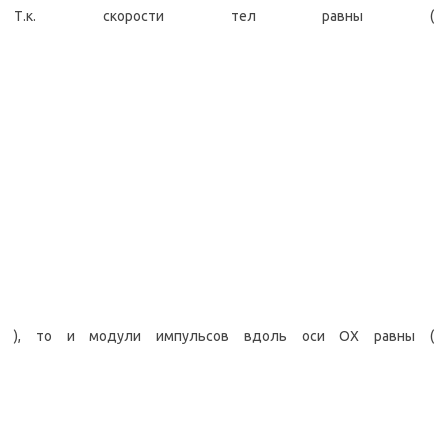
Т.к. скорости тел равны (
), то и модули импульсов вдоль оси OX равны (