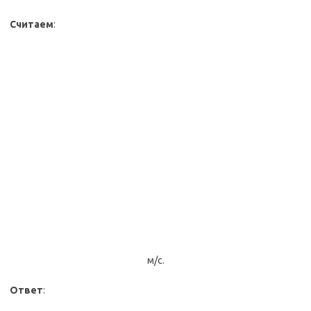
Считаем
:
м/с.
Ответ
: