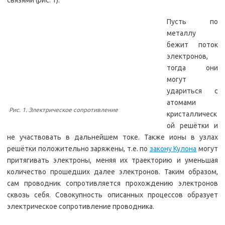
связями (рис. 1).
Пусть по
металлу
бежит поток
электронов,
тогда они
могут
удариться с
атомами
Рис. 1. Электрическое сопротивление
кристаллическ
ой решётки и
не участвовать в дальнейшем токе. Также ионы в узлах
решётки положительно заряжены, т.е. по
закону Кулона
могут
притягивать электроны, меняя их траекторию и уменьшая
количество прошедших далее электронов. Таким образом,
сам проводник сопротивляется прохождению электронов
сквозь себя. Совокупность описанных процессов образует
электрическое сопротивление проводника.