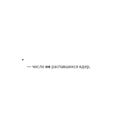
— число
не
распавшихся ядер,