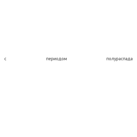
с периодом полураспада