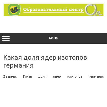
Перейти
к
содержимому
Меню
Какая доля ядер изотопов
германия
Задача.
Какая доля ядер изотопов германия