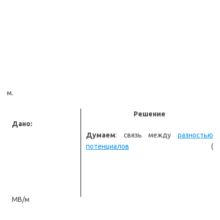
м.
Решение
Дано:
Думаем
: связь между
разностью
потенциалов
(
МВ/м