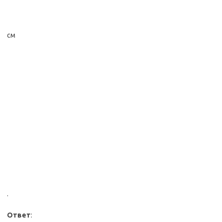
см
.
Ответ
: