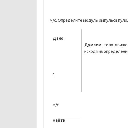
м/с. Определите модуль импульса пули.
Дано:
Думаем
: тело движе
исходя из определени
г
м/с
Найти: