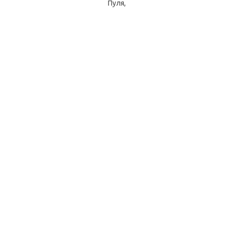
ача.
Пуля,