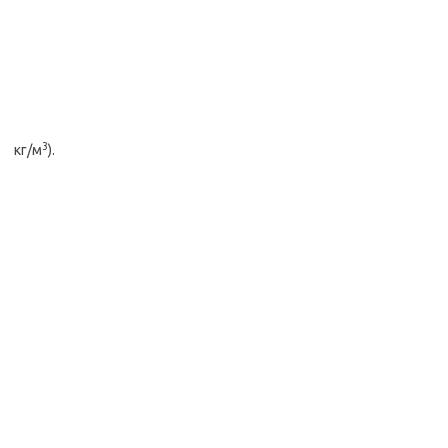
3
кг/м
).