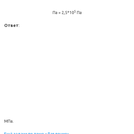
5
Па = 2,5*10
Па
Ответ
:
МПа.