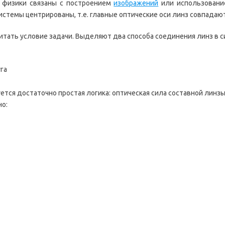
 физики связаны с построением
изображений
или использован
системы центрированы, т.е. главные оптические оси линз совпадают
итать условие задачи. Выделяют два способа соединения линз в с
га
уется достаточно простая логика: оптическая сила составной линз
но: