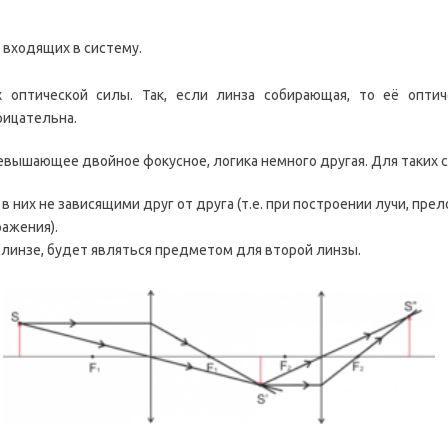
 входящих в систему.
х оптической силы. Так, если линза собирающая, то её оптич
рицательна.
ревышающее двойное фокусное, логика немного другая. Для таких 
в них не зависящими друг от друга (т.е. при построении лучи, пре
ажения).
 линзе, будет являться предметом для второй линзы.