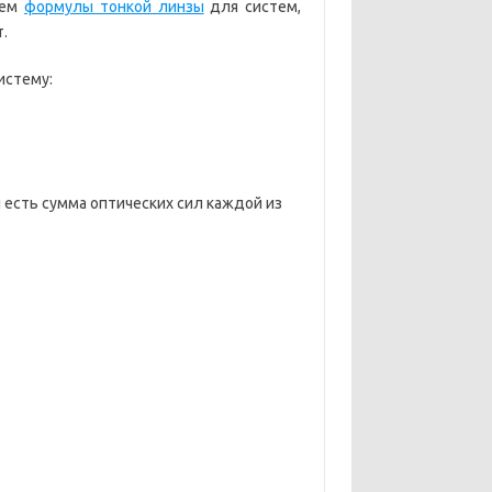
ием
формулы тонкой линзы
для систем,
.
истему:
ы есть сумма оптических сил каждой из