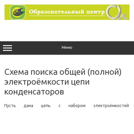
Перейти
к
содержимому
Меню
Схема поиска общей (полной)
электроёмкости цепи
конденсаторов
Пусть дана цепь с набором электроёмкостей