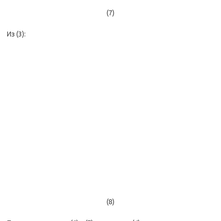
(7)
Из (3):
(8)