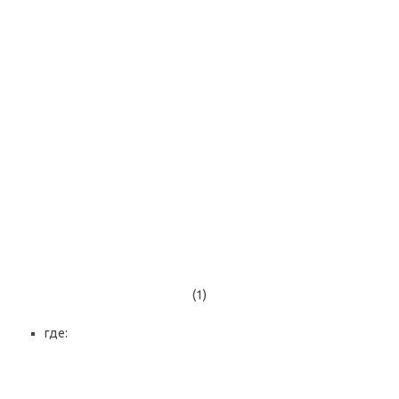
(1)
где: