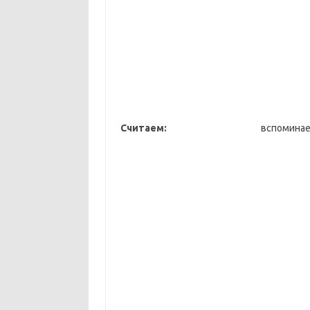
Считаем:
всп