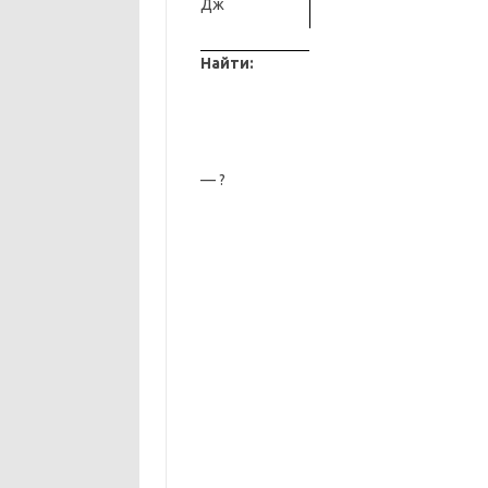
Дж
Найти:
— ?