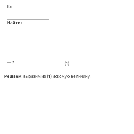
Кл
Найти:
— ?
(1)
Решаем
: выразим из (1) искомую величину.