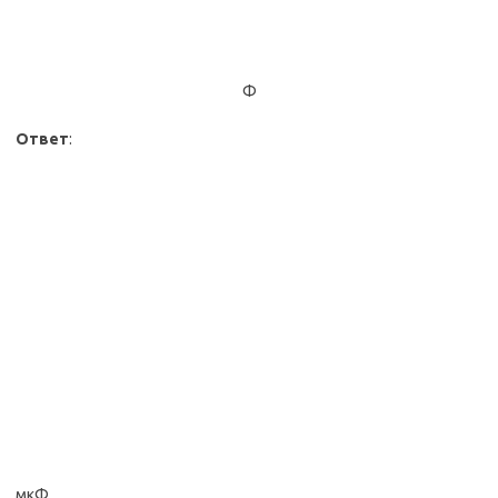
Ф
Ответ
:
мкФ.