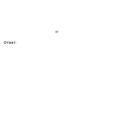
кг
Ответ
: