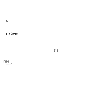
кг
Найти:
(1)
где
— ?